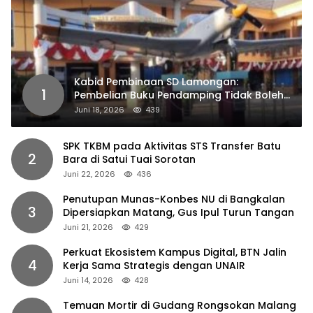
Kabid Pembinaan SD Lamongan:
1
Pembelian Buku Pendamping Tidak Boleh
Dipaksakan
Juni 18, 2026
439
SPK TKBM pada Aktivitas STS Transfer Batu
2
Bara di Satui Tuai Sorotan
Juni 22, 2026
436
Penutupan Munas-Konbes NU di Bangkalan
3
Dipersiapkan Matang, Gus Ipul Turun Tangan
Juni 21, 2026
429
Perkuat Ekosistem Kampus Digital, BTN Jalin
4
Kerja Sama Strategis dengan UNAIR
Juni 14, 2026
428
Temuan Mortir di Gudang Rongsokan Malang