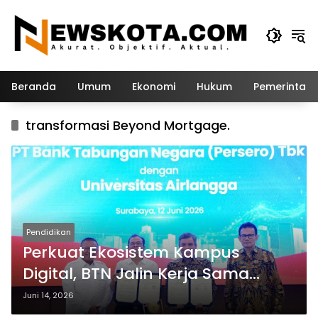
Langsung
ke
konten
Beranda
Umum
Ekonomi
Hukum
Pemerintah
transformasi Beyond Mortgage.
Pendidikan
Perkuat Ekosistem Kampus
Digital, BTN Jalin Kerja Sama
Strategis dengan UNAIR
Juni 14, 2026