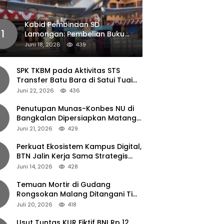
Kabid Pembinaan SD
1
Lamongan: Pembelian Buku
Pendamping Tidak Boleh
Juni 18, 2026
439
Dipaksakan
SPK TKBM pada Aktivitas STS
Transfer Batu Bara di Satui Tuai
Sorotan
Juni 22, 2026
436
Penutupan Munas-Konbes NU di
Bangkalan Dipersiapkan Matang,
Gus Ipul Turun Tangan
Juni 21, 2026
429
Perkuat Ekosistem Kampus Digital,
BTN Jalin Kerja Sama Strategis
dengan UNAIR
Juni 14, 2026
428
Temuan Mortir di Gudang
Rongsokan Malang Ditangani Tim
Gegana Polda Jatim
Juli 20, 2026
418
Usut Tuntas KUR Fiktif BNI Rp 12