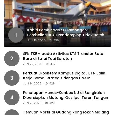
Kabid Pembinaan SD Lamongan:
1
Pembelian Buku Pendamping Tidak Boleh
Dipaksakan
Juni 18, 2026
439
SPK TKBM pada Aktivitas STS Transfer Batu
2
Bara di Satui Tuai Sorotan
Juni 22, 2026
437
Perkuat Ekosistem Kampus Digital, BTN Jalin
3
Kerja Sama Strategis dengan UNAIR
Juni 14, 2026
429
Penutupan Munas-Konbes NU di Bangkalan
4
Dipersiapkan Matang, Gus Ipul Turun Tangan
Juni 21, 2026
429
Temuan Mortir di Gudang Rongsokan Malang