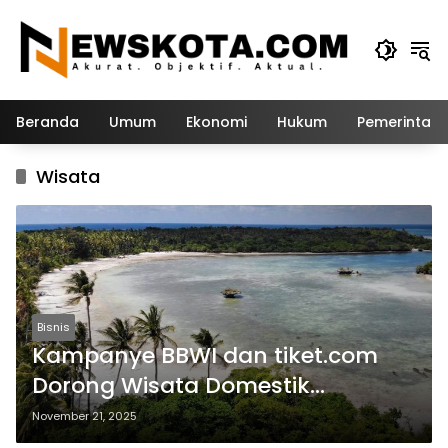
Langsung
ke
konten
Beranda
Umum
Ekonomi
Hukum
Pemerintah
Wisata
Bisnis
Kampanye BBWI dan tiket.com
Dorong Wisata Domestik
Menjelang NATARU
November 21, 2025