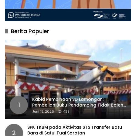
Berita Populer
Kabid Pembinaan SD Lamongan:
1
Pembelian Buku Pendamping Tidak Boleh
Dipaksakan
Juni 18, 2026
439
SPK TKBM pada Aktivitas STS Transfer Batu
2
Bara di Satui Tuai Sorotan