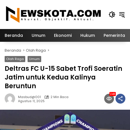
Langsung
ke
konten
Beranda
Umum
Ekonomi
Hukum
Pemerintah
Beranda
Olah Raga
Olah Raga
Umum
Deltras FC U-15 Sabet Trofi Soeratin
Jatim untuk Kedua Kalinya
Beruntun
248
Masbud@001
2 Min Baca
Agustus 11, 2025