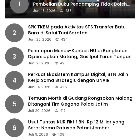
1
Pembelian Buku Pendamping Tidak Boleh
Dipaksakan
Juni 18, 2026
438
SPK TKBM pada Aktivitas STS Transfer Batu
2
Bara di Satui Tuai Sorotan
Juni 22, 2026
434
Penutupan Munas-Konbes NU di Bangkalan
3
Dipersiapkan Matang, Gus Ipul Turun Tangan
Juni 21, 2026
428
Perkuat Ekosistem Kampus Digital, BTN Jalin
4
Kerja Sama Strategis dengan UNAIR
Juni 14, 2026
426
Temuan Mortir di Gudang Rongsokan Malang
5
Ditangani Tim Gegana Polda Jatim
Juli 20, 2026
417
Usut Tuntas KUR Fiktif BNI Rp 12 Miliar yang
6
Seret Nama Ratusan Petani Jember
Juli 9, 2026
408