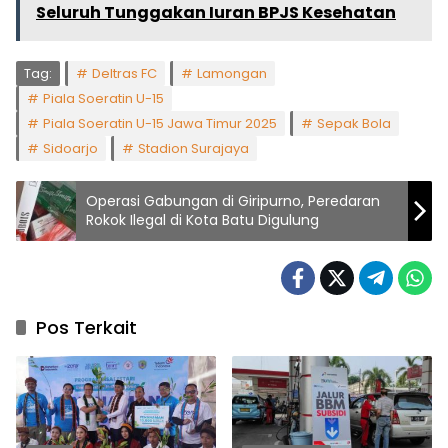
Seluruh Tunggakan Iuran BPJS Kesehatan
Tag:
Deltras FC
Lamongan
Piala Soeratin U-15
Piala Soeratin U-15 Jawa Timur 2025
Sepak Bola
Sidoarjo
Stadion Surajaya
Operasi Gabungan di Giripurno, Peredaran
Rokok Ilegal di Kota Batu Digulung
Pos Terkait