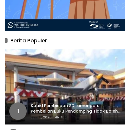
Berita Populer
Kabid Pembinaan SD Lamongan:
1
Pembelian Buku Pendamping Tidak Boleh
Dipaksakan
Juni 18, 2026
438