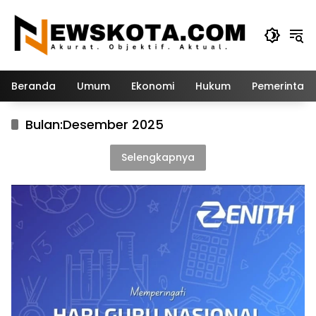
Langsung
ke
konten
Beranda
Umum
Ekonomi
Hukum
Pemerintah
Bulan:
Desember 2025
Selengkapnya