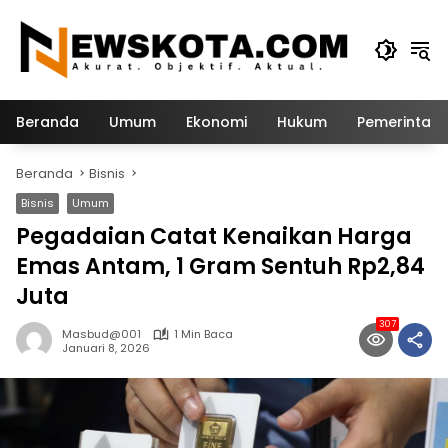
Langsung
ke
konten
Beranda
Umum
Ekonomi
Hukum
Pemerintah
Beranda
Bisnis
Bisnis
Umum
Pegadaian Catat Kenaikan Harga
Emas Antam, 1 Gram Sentuh Rp2,84
Juta
307
Masbud@001
1 Min Baca
Januari 8, 2026