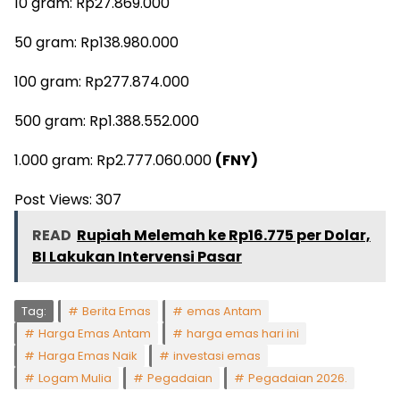
10 gram: Rp27.869.000
50 gram: Rp138.980.000
100 gram: Rp277.874.000
500 gram: Rp1.388.552.000
1.000 gram: Rp2.777.060.000
(FNY)
Post Views:
307
READ
Rupiah Melemah ke Rp16.775 per Dolar,
BI Lakukan Intervensi Pasar
Tag:
Berita Emas
emas Antam
Harga Emas Antam
harga emas hari ini
Harga Emas Naik
investasi emas
Logam Mulia
Pegadaian
Pegadaian 2026.