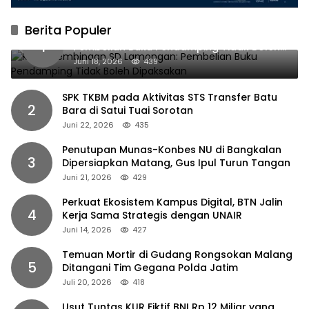
Berita Populer
Kabid Pembinaan SD Lamongan:
1
Pembelian Buku Pendamping Tidak Boleh
Dipaksakan
Juni 18, 2026
439
SPK TKBM pada Aktivitas STS Transfer Batu
2
Bara di Satui Tuai Sorotan
Juni 22, 2026
435
Penutupan Munas-Konbes NU di Bangkalan
3
Dipersiapkan Matang, Gus Ipul Turun Tangan
Juni 21, 2026
429
Perkuat Ekosistem Kampus Digital, BTN Jalin
4
Kerja Sama Strategis dengan UNAIR
Juni 14, 2026
427
Temuan Mortir di Gudang Rongsokan Malang
5
Ditangani Tim Gegana Polda Jatim
Juli 20, 2026
418
Usut Tuntas KUR Fiktif BNI Rp 12 Miliar yang