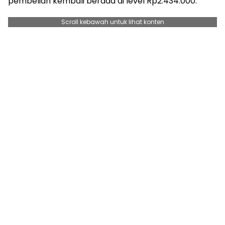
pembelian kembali berada di level Rp2.434.000.
Scroll kebawah untuk lihat konten