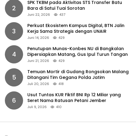
SPK TKBM pada Aktivitas STS Transfer Batu
2
Bara di Satui Tuai Sorotan
Juni 22, 2026
437
Perkuat Ekosistem Kampus Digital, BTN Jalin
3
Kerja Sama Strategis dengan UNAIR
Juni 14, 2026
429
Penutupan Munas-Konbes NU di Bangkalan
4
Dipersiapkan Matang, Gus Ipul Turun Tangan
Juni 21, 2026
429
Temuan Mortir di Gudang Rongsokan Malang
5
Ditangani Tim Gegana Polda Jatim
Juli 20, 2026
418
Usut Tuntas KUR Fiktif BNI Rp 12 Miliar yang
6
Seret Nama Ratusan Petani Jember
Juli 9, 2026
410