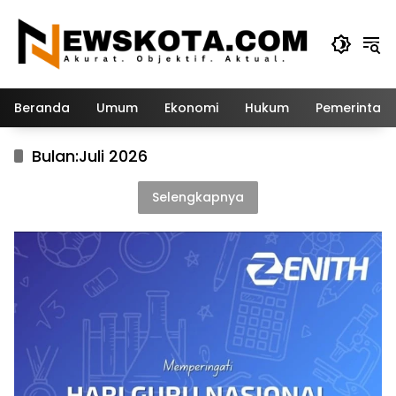
Langsung
ke
konten
Beranda
Umum
Ekonomi
Hukum
Pemerintah
Bulan:
Juli 2026
Selengkapnya